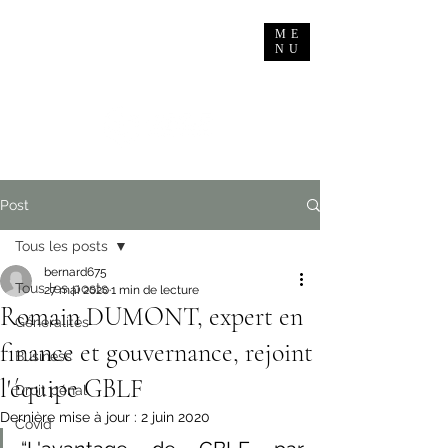
ME
NU
Post
Tous les posts
bernard675
Tous les posts
27 mai 2020
1 min de lecture
Romain DUMONT, expert en
Généralités
finance et gouvernance, rejoint
Business
l'équipe GBLF
Droit pénal
Dernière mise à jour :
2 juin 2020
Covid