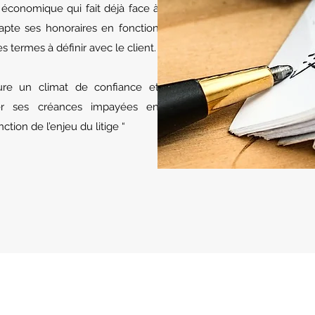
 économique qui fait déjà face à
dapte ses honoraires en fonction
termes à définir avec le client.
ure un climat de confiance et
er ses créances impayées en
tion de l’enjeu du litige “
ANCION - GLOBAL BUSINESS & LAW FIRM