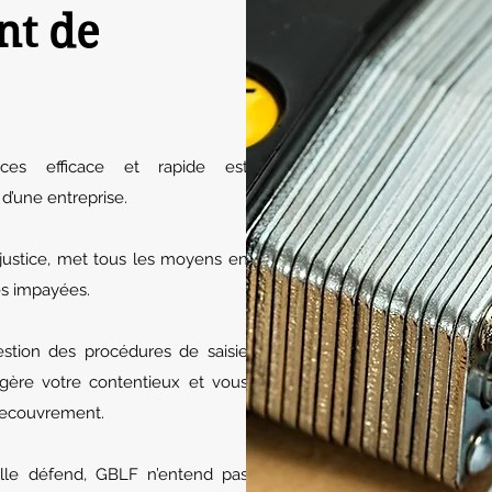
nt de
ces efficace et rapide est
d’une entreprise.
 justice, met tous les moyens en
es impayées.
tion des procédures de saisie
gère votre contentieux et vous
recouvrement.
lle défend, GBLF n’entend pas