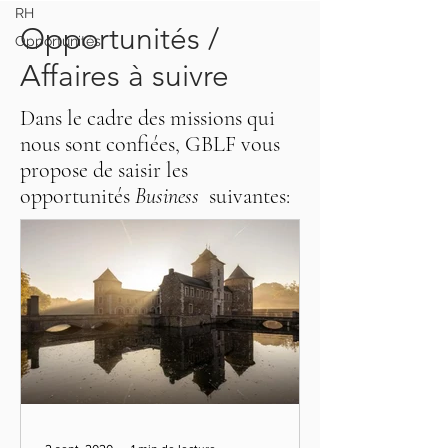
RH
Opportunités /
Opportunités
Affaires à suivre
Dans le cadre des missions qui
nous sont confiées, GBLF vous
propose de saisir les
opportunités
Business
suivantes: