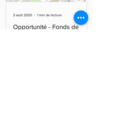
3 août 2020
1 min de lecture
Opportunité - Fonds de
commerce HORECA - LIEGE
Le fonds de commerce de
l'établissement "BAGEL CORNER" sis à
4000 LIEGE, est à vendre
immédiatement.
Actualités
ANCION - GLOBAL BUSINESS &
LAW FIRM